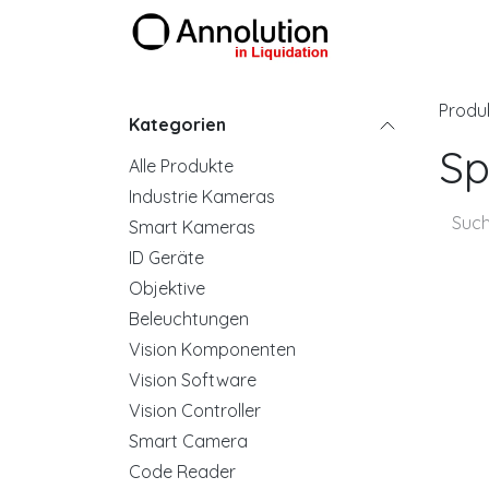
Zum Inhalt springen
Produkte
Produ
Kategorien
Sp
Alle Produkte
Industrie Kameras
Smart Kameras
ID Geräte
Objektive
Beleuchtungen
Vision Komponenten
Vision Software
Vision Controller
Smart Camera
Code Reader