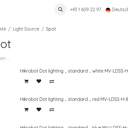
Über uns
+43 1 609 22 97
Deutsc
kte
Light Source
Spot
ot
Hikrobot Dot lighting，standard，white MV-LDSS-
Hikrobot Dot lighting，standard，red MV-LDSS-H-8
Hikrobot Dot lighting，standard，blue MV-LDSS-H-