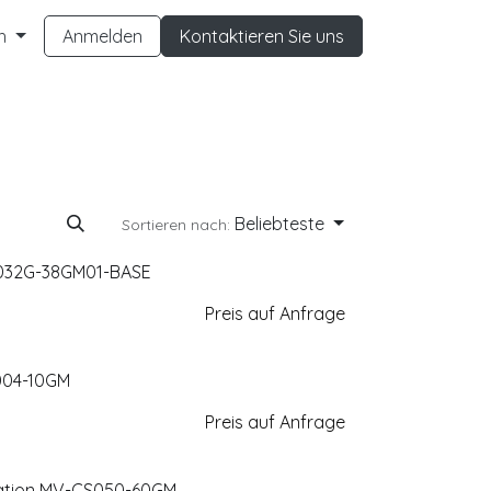
h
Anmelden
Kontaktieren Sie uns
Beliebteste
Sortieren nach:
T032G-38GM01-BASE
Preis auf Anfrage
004-10GM
Preis auf Anfrage
eration MV-CS050-60GM