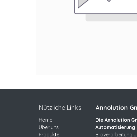
Nützliche Links
Annolution Gm
Home
Die Annolution Gm
Über uns
Automatisierung 
Produkte
Bildverarbeitung 