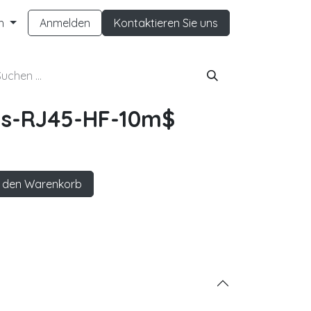
h
Anmelden
Kontaktieren Sie uns
s-RJ45-HF-10m$
 den Warenkorb