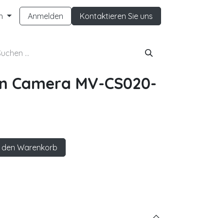
h
Anmelden
Kontaktieren Sie uns
on Camera MV-CS020-
 den Warenkorb