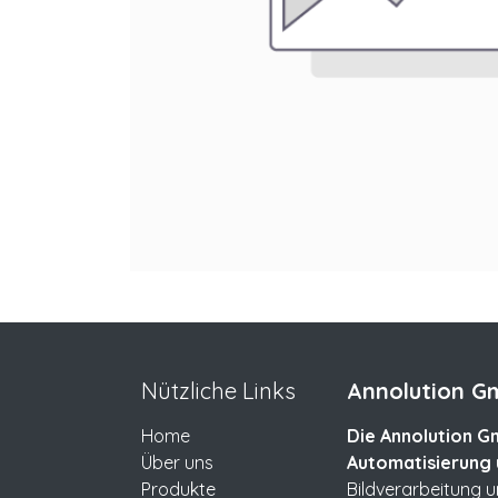
Nützliche Links
Annolution Gm
Home
Die Annolution Gm
Über uns
Automatisierung 
Produkte
Bildverarbeitung 