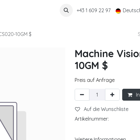
Über uns
+43 1 609 22 97
Deutsc
CS020-10GM $
Machine Visi
10GM $
Preis auf Anfrage
In
Auf die Wunschliste
Artikelnummer:
Weitere Informationen