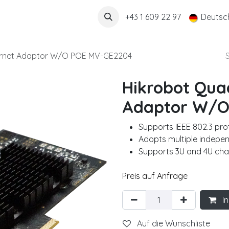
Über uns
+43 1 609 22 97
Deutsc
ernet Adaptor W/O POE MV-GE2204
Hikrobot Qua
Adaptor W/O
Supports IEEE 802.3 pro
Adopts multiple indepe
Supports 3U and 4U chas
Preis auf Anfrage
In
Auf die Wunschliste