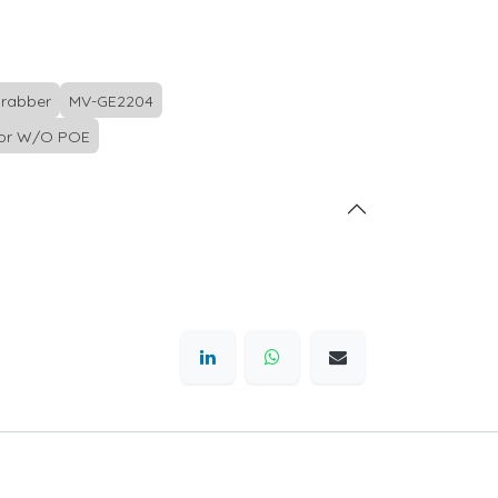
rabber
MV-GE2204
tor W/O POE