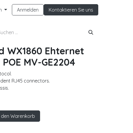
h
Anmelden
Kontaktieren Sie uns
d WX1860 Ehternet
 POE MV-GE2204
tocol.
ndent RJ45 connectors.
sis.
 den Warenkorb