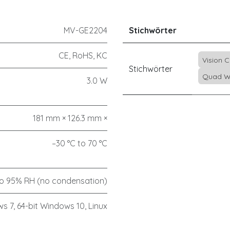
MV-GE2204
Stichwörter
CE, RoHS, KC
Vision 
Stichwörter
Quad W
3.0 W
181 mm × 126.3 mm ×
–30 °C to 70 °C
o 95% RH (no condensation)
s 7, 64-bit Windows 10, Linux