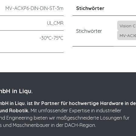
MV-ACXP6-DIN-DIN-ST-3m
Stichwörter
UL,CMR
Vision 
Stichwörter
MV-ACX
-30°C-75°C
bH in Liqu.
bH in Liqu. ist Ihr Partner für hochwertige Hardware in de
und Robotik.
Mit umfassender Expertise in industrieller
und Engineering bieten wir maßgeschneiderte Lösungen für
s und Maschinenbauer in der DACH-Region.