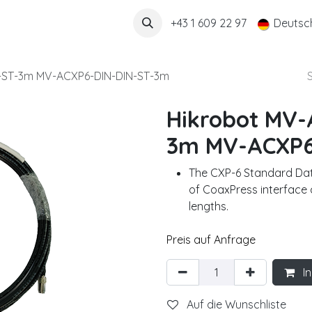
Über uns
+43 1 609 22 97
Deutsc
-ST-3m MV-ACXP6-DIN-DIN-ST-3m
Hikrobot MV-
3m MV-ACXP6
The CXP-6 Standard Dat
of CoaxPress interface c
lengths.
Preis auf Anfrage
In
Auf die Wunschliste