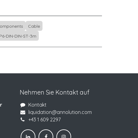
Components
Cable
P6-DIN-DIN-ST-3m
Nehmen Sie Kontakt auf
r
Kontakt
liquidation@annolution.com
+43 1 609 2297