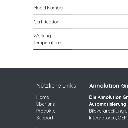
Model Number
Certification
Working
Temperature
Nützliche Links
Annolution Gm
Home
Die Annolution Gm
Über uns
Automatisierung 
Produkte
Bildverarbeitung 
Support
Integratoren, OEM