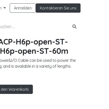
h
Anmelden
Kontaktieren Sie uns
-ACP-H6p-open-ST-
H6p-open-ST-60m
Power&I/O Cable can be used to power the
, and is available in a variety of lengths.
 den Warenkorb