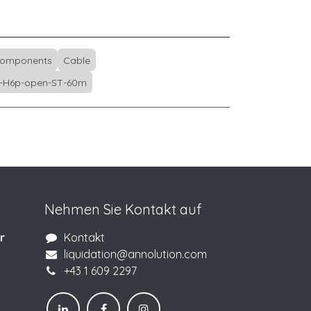
Components
Cable
-H6p-open-ST-60m
Nehmen Sie Kontakt auf
r
Kontakt
liquidation@annolution.com
+43 1 609 2297