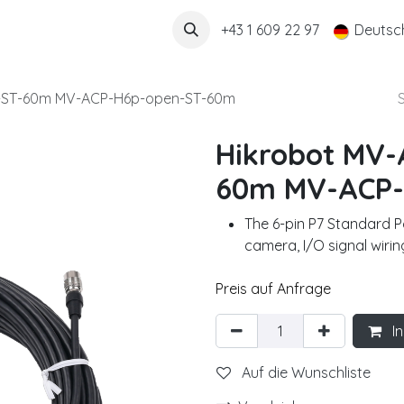
Über uns
+43 1 609 22 97
Deutsc
-ST-60m MV-ACP-H6p-open-ST-60m
Hikrobot MV
60m MV-ACP-
The 6-pin P7 Standard 
camera, I/O signal wiring
Preis auf Anfrage
In
Auf die Wunschliste