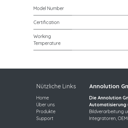
Model Number
Certification
Working
Temperature
Nützliche Links
Annolution Gm
Home
Die Annolution Gm
Über uns
Automatisierung 
Produkte
Bildverarbeitung 
Support
Integratoren, OEM