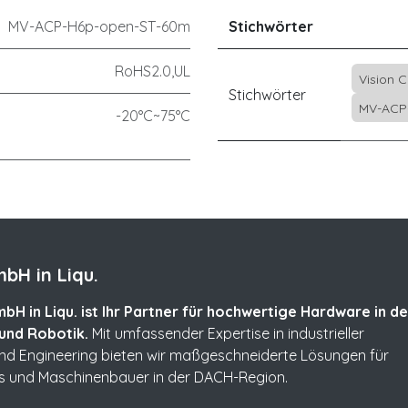
MV-ACP-H6p-open-ST-60m
Stichwörter
RoHS2.0,UL
Vision 
Stichwörter
MV-ACP
-20°C~75°C
bH in Liqu.
bH in Liqu. ist Ihr Partner für hochwertige Hardware in de
und Robotik.
Mit umfassender Expertise in industrieller
und Engineering bieten wir maßgeschneiderte Lösungen für
s und Maschinenbauer in der DACH-Region.