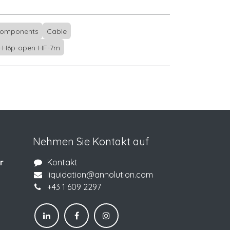
Components
Cable
-H6p-open-HF-7m
Nehmen Sie Kontakt auf
r
Kontakt
liquidation@annolution.com
+43 1 609 2297