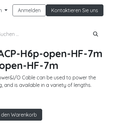
h
Anmelden
Kontaktieren Sie uns
-ACP-H6p-open-HF-7m
open-HF-7m
Power&I/O Cable can be used to power the
, and is available in a variety of lengths.
 den Warenkorb