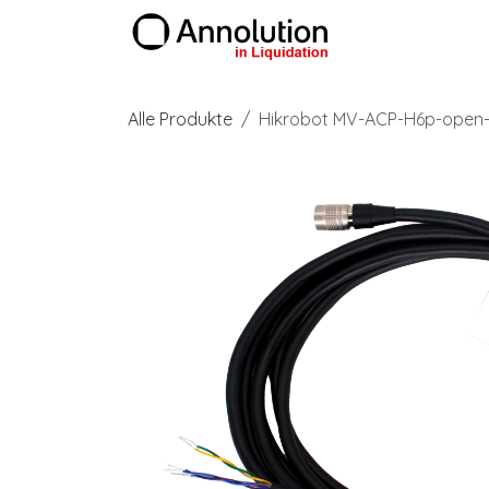
Zum Inhalt springen
Produkte
Alle Produkte
Hikrobot MV-ACP-H6p-open