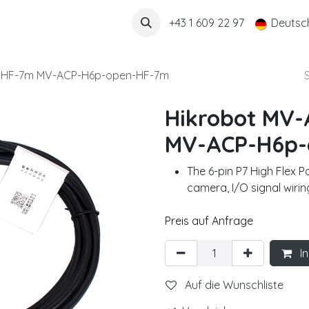
Über uns
+43 1 609 22 97
Deutsc
-HF-7m MV-ACP-H6p-open-HF-7m
Hikrobot MV
MV-ACP-H6p-
The 6-pin P7 High Flex 
camera, I/O signal wiring
Preis auf Anfrage
In
Auf die Wunschliste