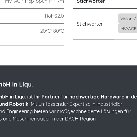
MV-ACP-H6p-open-HF-7m
Stichwörter
RoHS2.0
Vision 
Stichwörter
MV-ACP
-20°C~80°C
bH in Liqu.
bH in Liqu. ist Ihr Partner für hochwertige Hardware in de
und Robotik.
Mit umfassender Expertise in industrieller
und Engineering bieten wir maßgeschneiderte Lösungen für
s und Maschinenbauer in der DACH-Region.