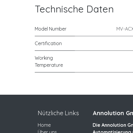
Technische Daten
Model Number
MV-AC
Certification
Working
Temperature
Nützliche Links
Annolution Gm
Home
Die Annolution Gm
Über uns
Automatisierung 