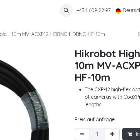
Über uns
+43 1 609 22 97
Deutsc
2 cable，10m MV-ACXP12-HDBNC-HDBNC-HF-10m
Hikrobot High
10m MV-ACXP
HF-10m
The CXP-12 high-flex da
of cameras with CoaXPres
lengths.
Preis auf Anfrage
In