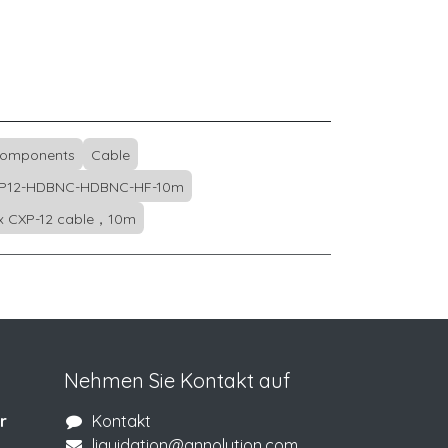
Components
Cable
P12-HDBNC-HDBNC-HF-10m
ex CXP-12 cable，10m
Nehmen Sie Kontakt auf
r
Kontakt
liquidation@annolution.com