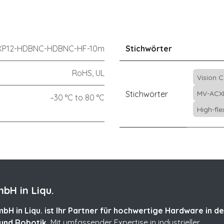
XP12-HDBNC-HDBNC-HF-10m
Stichwörter
RoHS, UL
Vision 
Stichwörter
MV-ACX
–30 °C to 80 °C
High-fl
bH in Liqu.
bH in Liqu. ist Ihr Partner für hochwertige Hardware in de
und Robotik.
Mit umfassender Expertise in industrieller