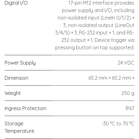
Digital I/O
17-pin M12 interface provides
power supply and I/O, including
non-isolated input (LineIn 0/1/2) ×
3, non-isolated output (LineOut
3/4/5) × 3, RS-232 input × 1, and RS-
232 output × 1. Device trigger via
pressing button on top supported.
Power Supply
24 VDC
Dimension
65.2 mm × 65.2 mm ×
Weight
250 g
Ingress Protection
IP67
Storage
-30 °C to 70 °C
Temperature