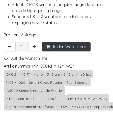
Adopts CMOS sensor to acquire image data and
provide high-quality image.
Supports RS-232 serial port and indicators
displaying device status.
Preis auf Anfrage
In den Warenkorb
Auf die Wunschliste
Artikelnummer:
MV-ID3016PM-12M-WBN
CMOS
1/2.9"
Mono
3.45 μm × 3.45 μm
60 fps
1408 × 1024
Smart Code Reader
Fast Ethernet
ID3000 Series Smart Code Reader
M12-mount, mechanical autofocus.
MV-ID3016PM-12M-WBN
12mm Mechanical Autofocus len 1.6MP PRO Series Compact Indu