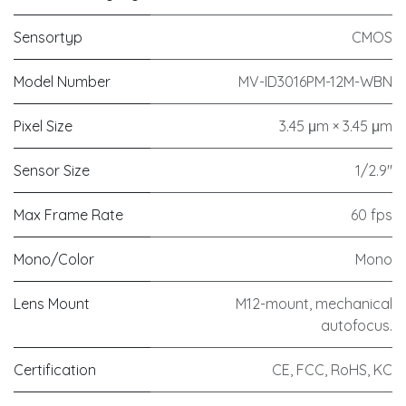
Sensortyp
CMOS
Model Number
MV-ID3016PM-12M-WBN
Pixel Size
3.45 μm × 3.45 μm
Sensor Size
1/2.9"
Max Frame Rate
60 fps
Mono/Color
Mono
Lens Mount
M12-mount, mechanical
autofocus.
Certification
CE, FCC, RoHS, KC