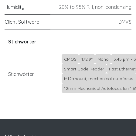
Humidity
20% to 95% RH, non-condensing
Client Software
IDMVS
Stichwörter
CMOS
1/2.9"
Mono
3.45 μm × 
Smart Code Reader
Fast Ethernet
Stichwörter
M12-mount, mechanical autofocus.
12mm Mechanical Autofocus len 1.6