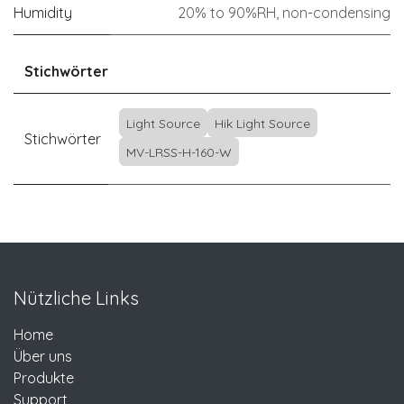
Humidity
20% to 90%RH, non-condensing
Stichwörter
Light Source
Hik Light Source
Stichwörter
MV-LRSS-H-160-W
Nützliche Links
Home
Über uns
Produkte
Support