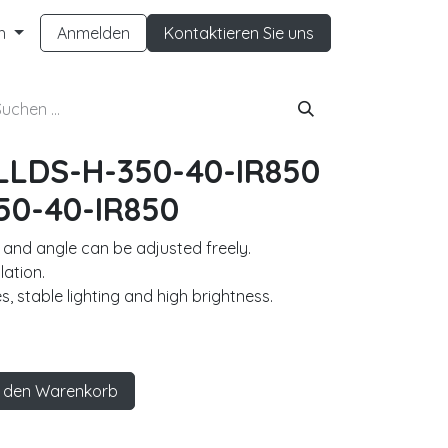
h
Anmelden
Kontaktieren Sie uns
LLDS-H-350-40-IR850
50-40-IR850
n and angle can be adjusted freely.
lation.
s, stable lighting and high brightness.
 den Warenkorb