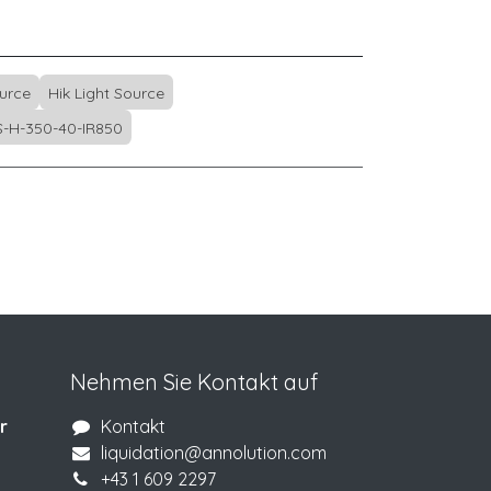
ource
Hik Light Source
-H-350-40-IR850
Nehmen Sie Kontakt auf
r
Kontakt
liquidation@annolution.com
+43 1 609 2297