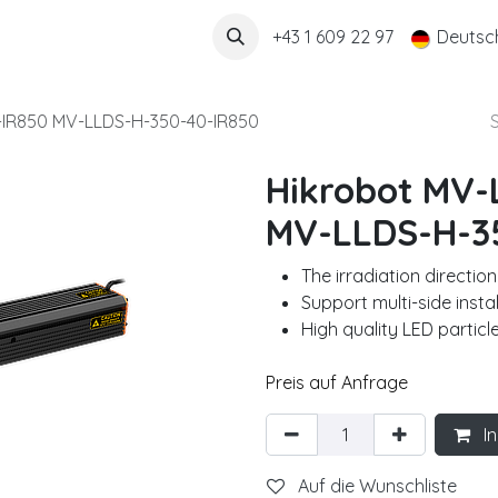
Über uns
+43 1 609 22 97
Deutsc
-IR850 MV-LLDS-H-350-40-IR850
Hikrobot MV-
MV-LLDS-H-3
The irradiation directio
Support multi-side instal
High quality LED particle
Preis auf Anfrage
In
Auf die Wunschliste