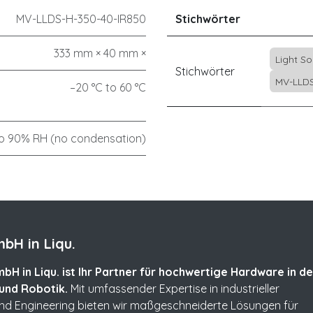
MV-LLDS-H-350-40-IR850
Stichwörter
333 mm × 40 mm ×
Light S
Stichwörter
MV-LLDS
–20 °C to 60 °C
o 90% RH (no condensation)
bH in Liqu.
bH in Liqu. ist Ihr Partner für hochwertige Hardware in de
und Robotik.
Mit umfassender Expertise in industrieller
und Engineering bieten wir maßgeschneiderte Lösungen für