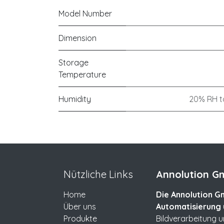
Model Number
Dimension
Storage
Temperature
Humidity
20% RH t
Nützliche Links
Annolution Gm
Home
Die Annolution Gm
Über uns
Automatisierung 
Produkte
Bildverarbeitung 