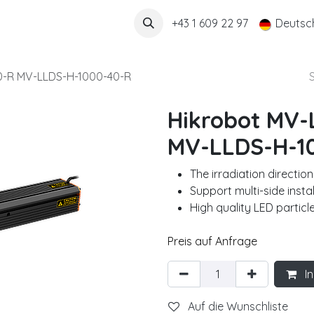
Über uns
+43 1 609 22 97
Deutsc
0-R MV-LLDS-H-1000-40-R
Hikrobot MV-
MV-LLDS-H-1
The irradiation directio
Support multi-side instal
High quality LED particle
Preis auf Anfrage
In
Auf die Wunschliste