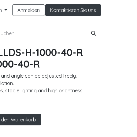
h
Anmelden
Kontaktieren Sie uns
LLDS-H-1000-40-R
000-40-R
n and angle can be adjusted freely.
lation.
s, stable lighting and high brightness.
 den Warenkorb