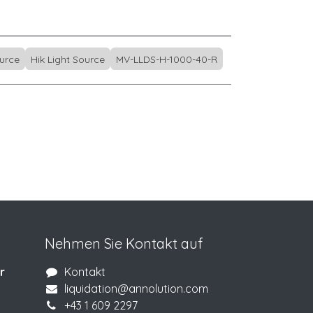
ource
Hik Light Source
MV-LLDS-H-1000-40-R
Nehmen Sie Kontakt auf
r
Kontakt
liquidation@annolution.com
+43 1 609 2297