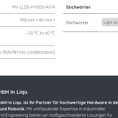
MV-LLDS-H-1000-40-R
Stichwörter
918 mm × 40 mm ×
Stichwörter
Light S
–20 °C to 60 °C
o 90% RH (no condensation)
bH in Liqu.
bH in Liqu. ist Ihr Partner für hochwertige Hardware in de
und Robotik.
Mit umfassender Expertise in industrieller
und Engineering bieten wir maßgeschneiderte Lösungen für