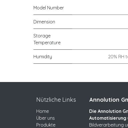
Model Number
Dimension
Storage
Temperature
Humidity
20% RH t
Nützliche Links
Annolution Gm
Home
Die Annolution Gm
Über uns
Automatisierung 
Produkte
Bildverarbeitung 