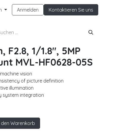
h
Anmelden
Kontaktieren Sie uns
 F2.8, 1/1.8", 5MP
unt MVL-HF0628-05S
 machine vision
nsistency of picture definition
tive illumination
sy system integration
 den Warenkorb