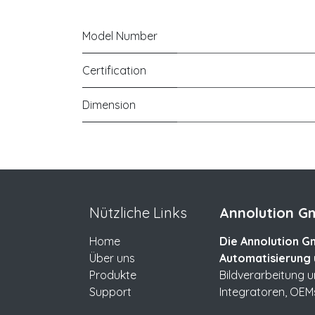
Model Number
Certification
Dimension
Nützliche Links
Annolution Gm
Home
Die Annolution Gm
Über uns
Automatisierung 
Produkte
Bildverarbeitung 
Support
Integratoren, OEM