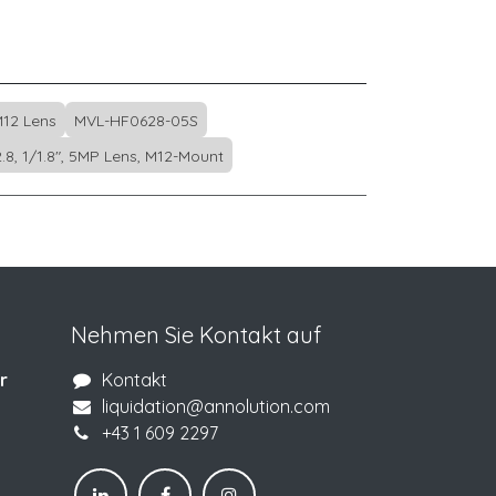
12 Lens
MVL-HF0628-05S
8, 1/1.8", 5MP Lens, M12-Mount
Nehmen Sie Kontakt auf
r
Kontakt
liquidation@annolution.com
+43 1 609 2297