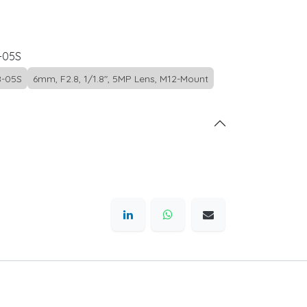
-05S
-05S
6mm, F2.8, 1/1.8", 5MP Lens, M12-Mount