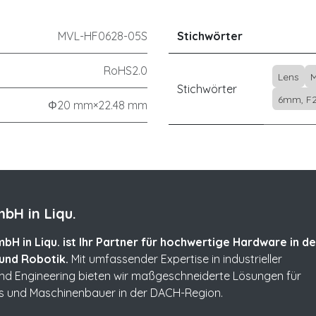
MVL-HF0628-05S
Stichwörter
RoHS2.0
Lens
M
Stichwörter
6mm, F2.
Φ20 mm×22.48 mm
bH in Liqu.
bH in Liqu. ist Ihr Partner für hochwertige Hardware in de
und Robotik.
Mit umfassender Expertise in industrieller
und Engineering bieten wir maßgeschneiderte Lösungen für
s und Maschinenbauer in der DACH-Region.