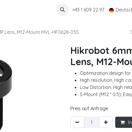
Über uns
+43 1 609 22 97
Deutsc
 5MP Lens, M12-Mount MVL-HF0628-05S
Hikrobot 6mm,
Lens, M12-Mo
Optimization design for
High resolution, High co
Low Distortion, High rela
S-Mount (M12 * 0.5), Ea
Preis auf Anfrage
In