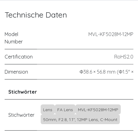
Technische Daten
Model
MVL-KF5028M-12MP
Number
Certification
RoHS2.0
Dimension
Φ38.6 × 56.8 mm (Φ1.5" ×
Stichwörter
Lens
FA Lens
MVL-KF5028M-12MP
Stichwörter
50mm, F2.8, 1.1", 12MP Lens, C-Mount