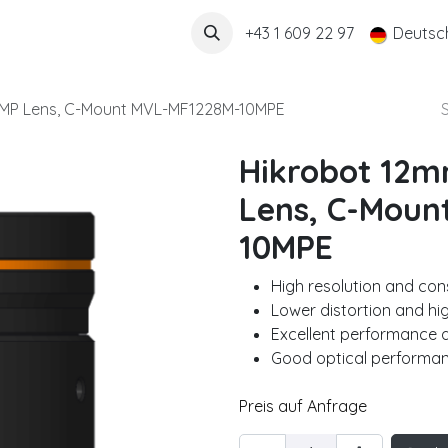
Über uns
+43 1 609 22 97
Deutsc
 10MP Lens, C-Mount MVL-MF1228M-10MPE
Hikrobot 12mm
Lens, C-Moun
10MPE
High resolution and con
Lower distortion and high
Excellent performance 
Good optical performan
Preis auf Anfrage