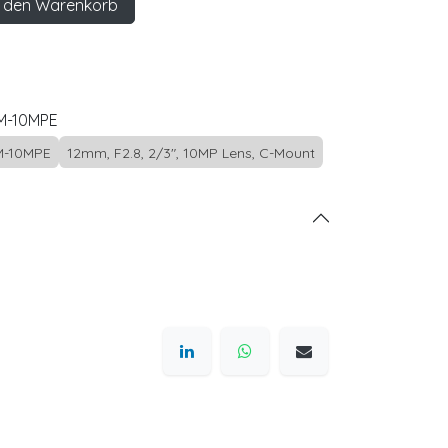
 den Warenkorb
M-10MPE
M-10MPE
12mm, F2.8, 2/3", 10MP Lens, C-Mount