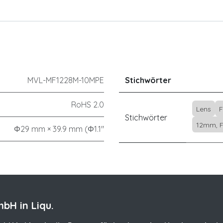
MVL-MF1228M-10MPE
Stichwörter
RoHS 2.0
Lens
F
Stichwörter
12mm, F
Φ29 mm × 39.9 mm (Φ1.1"
bH in Liqu.