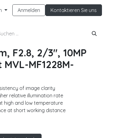
h
Anmelden
Kontaktieren Sie uns
, F2.8, 2/3", 10MP
t MVL-MF1228M-
sistency of image clarity
er relative illumination rate
at high and low temperature
ce at short working distance