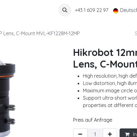
Über uns
+43 1 609 22 97
Deutsc
12MP Lens, C-Mount MVL-KF1228M-12MP
Hikrobot 12mm
Lens, C-Moun
High resolution, high de
Low distortion, high illu
Maximum image circle of
Support ultra-short work
properties at different 
Preis auf Anfrage
In