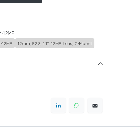
M-12MP
-12MP
12mm, F2.8, 1.1", 12MP Lens, C-Mount