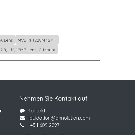
A Lens
MVL-KF1228M-12MP
.8, 1.1", 12MP Lens, C-Mount
Nehmen Sie Kontakt auf
r
Kontakt
liquidation@annolution.com
+43 1 609 2297