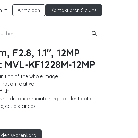
h
Anmelden
Kontaktieren Sie uns
, F2.8, 1.1", 12MP
t MVL-KF1228M-12MP
finition of the whole image
mination relative
 1.1"
ing distance, maintaining excellent optical
object distances
 den Warenkorb