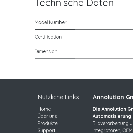
Technische Daten
Model Number
Certification
Dimension
Nützliche Links
Annolution Gm
Home
Die Annolution Gm
Über uns
Automatisierung 
Produkte
Bildverarbeitung 
Support
Integratoren, OEM