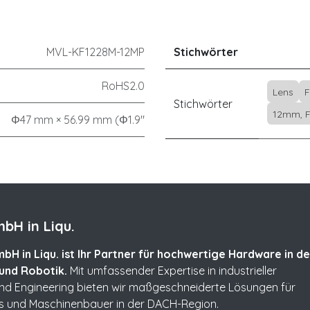
MVL-KF1228M-12MP
Stichwörter
RoHS2.0
Lens
F
Stichwörter
12mm, F2
Φ47 mm × 56.99 mm (Φ1.9"
bH in Liqu.
bH in Liqu. ist Ihr Partner für hochwertige Hardware in de
und Robotik.
Mit umfassender Expertise in industrieller
und Engineering bieten wir maßgeschneiderte Lösungen für
s und Maschinenbauer in der DACH-Region.