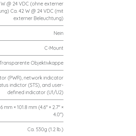
2 W @ 24 VDC (ohne externer
ung) Ca. 42 W @ 24 VDC (mit
externer Beleuchtung)
Nein
C-Mount
Transparente Objektivkappe
tor (PWR), network indicator
atus indictor (STS), and user-
defined indicator (U1/U2)
.6 mm × 101.8 mm (4.6" × 2.7" ×
4.0")
Ca. 530g (1.2 lb.)