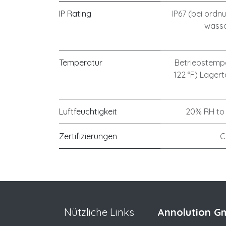
IP Rating
IP67 (bei ordn
wasse
Temperatur
Betriebstemper
122 °F) Lagert
Luftfeuchtigkeit
20% RH to
Zertifizierungen
C
Nützliche Links
Annolution Gm