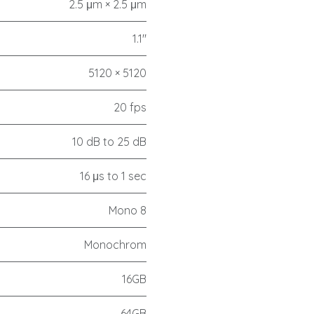
2.5 μm × 2.5 μm
1.1"
5120 × 5120
20 fps
10 dB to 25 dB
16 μs to 1 sec
Mono 8
Monochrom
16GB
64GB