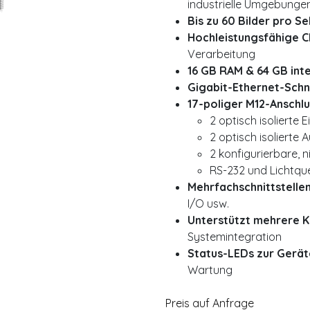
industrielle Umgebunge
Bis zu 60 Bilder pro S
Hochleistungsfähige 
Verarbeitung
16 GB RAM & 64 GB int
Gigabit-Ethernet-Schni
17-poliger M12-Anschlu
2 optisch isolierte 
2 optisch isolierte 
2 konfigurierbare, ni
RS-232 und Lichtqu
Mehrfachschnittstelle
I/O usw.
Unterstützt mehrere 
Systemintegration
Status-LEDs zur Gerä
Wartung
Preis auf Anfrage