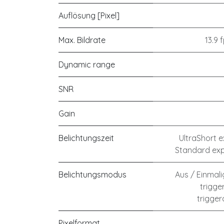
Auflösung [Pixel]
Max. Bildrate
13.9 
Dynamic range
SNR
Gain
Belichtungszeit
UltraShort e
Standard exp
Belichtungsmodus
Aus / Einmalig
trigge
trigge
Pixelformat