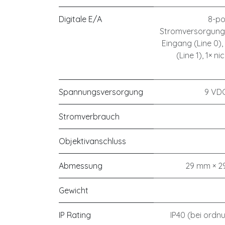
Digitale E/A
8-po
Stromversorgung u
Eingang (Line 0),
(Line 1), 1× n
Spannungsversorgung
9 VDC
Stromverbrauch
Objektivanschluss
Abmessung
29 mm × 29 
Gewicht
IP Rating
IP40 (bei ordn