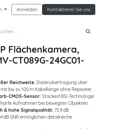
h
Anmelden
Kontaktieren Sie uns
MP Flächenkamera,
 MV-CT089G-24GC01-
oßer Reichweite:
Datenübertragung über
 mit bis zu 100 m Kabellänge ohne Repeater.
Farb-CMOS-Sensor:
Stacked BSI-Technologie
 scharfe Aufnahmen bei bewegten Objekten.
 & hohe Signalqualität:
73,9 dB
 dB SNR ermöglichen detailreiche