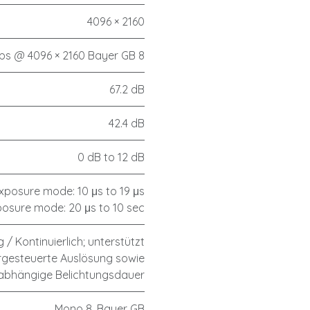
4096 × 2160
fps @ 4096 × 2160 Bayer GB 8
67.2 dB
42.4 dB
0 dB to 12 dB
xposure mode: 10 μs to 19 μs
osure mode: 20 μs to 10 sec
 / Kontinuierlich; unterstützt
rgesteuerte Auslösung sowie
rabhängige Belichtungsdauer
Mono 8, Bayer GB