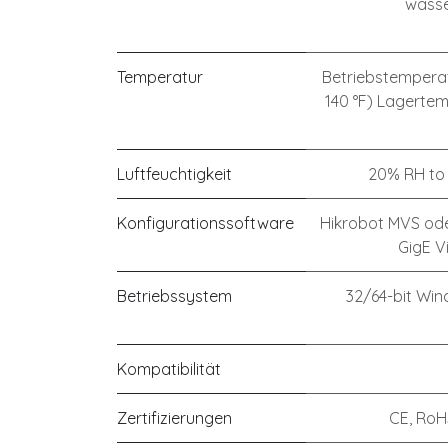
wasse
Temperatur
Betriebstemperatu
140 °F) Lagertem
Luftfeuchtigkeit
20% RH to
Konfigurationssoftware
Hikrobot MVS ode
GigE V
Betriebssystem
32/64-bit Win
Kompatibilität
Zertifizierungen
CE, RoH