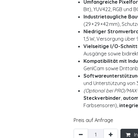
Umfangreiche Pixelfo
Bit), YUV422, RGB und BG
Industrietaugliche Bau
(29 × 29 × 42 mm), Schutz
Niedriger Stromverbra
1,5 W, Versorgung über 
Vielseitige I/O-Schnitt
Ausgänge sowie bidirekt
Kompatibilität mit Ind
GenICam sowie Drittanb
Softwareunterstützung
und Unterstützung von 
(Optional bei PRO/MAX
Steckverbinder
,
autom
Farbsensoren),
integri
Preis auf Anfrage
In