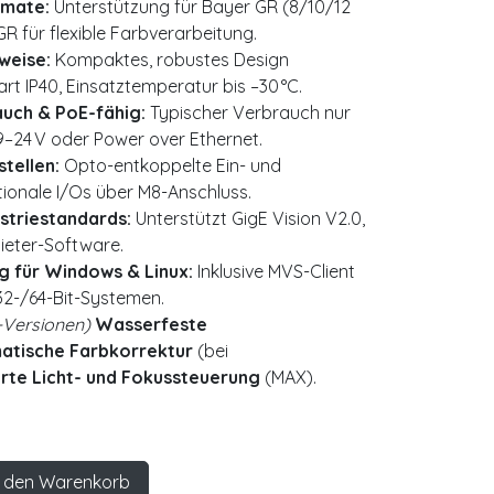
rmate:
Unterstützung für Bayer GR (8/10/12
R für flexible Farbverarbeitung.
weise:
Kompaktes, robustes Design
art IP40, Einsatztemperatur bis –30 °C.
uch & PoE-fähig:
Typischer Verbrauch nur
9–24 V oder Power over Ethernet.
stellen:
Opto-entkoppelte Ein- und
ionale I/Os über M8-Anschluss.
ustriestandards:
Unterstützt GigE Vision V2.0,
ieter-Software.
 für Windows & Linux:
Inklusive MVS-Client
32-/64-Bit-Systemen.
-Versionen)
Wasserfeste
atische Farbkorrektur
(bei
erte Licht- und Fokussteuerung
(MAX).
 den Warenkorb