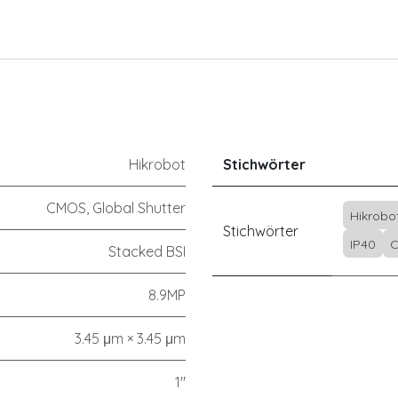
Hikrobot
Stichwörter
CMOS, Global Shutter
Hikrobo
Stichwörter
IP40
C
Stacked BSI
8.9MP
3.45 μm × 3.45 μm
1"