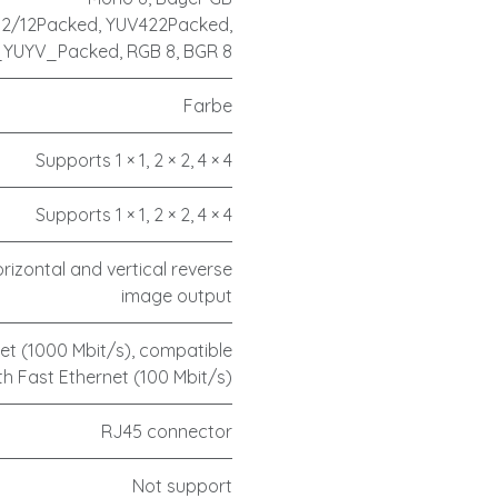
12/12Packed, YUV422Packed,
YUYV_Packed, RGB 8, BGR 8
Farbe
Supports 1 × 1, 2 × 2, 4 × 4
Supports 1 × 1, 2 × 2, 4 × 4
rizontal and vertical reverse
image output
et (1000 Mbit/s), compatible
th Fast Ethernet (100 Mbit/s)
RJ45 connector
Not support