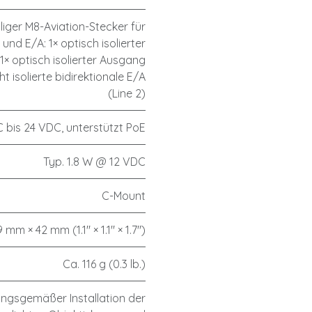
liger M8-Aviation-Stecker für
nd E/A: 1× optisch isolierter
 1× optisch isolierter Ausgang
icht isolierte bidirektionale E/A
(Line 2)
 bis 24 VDC, unterstützt PoE
Typ. 1.8 W @ 12 VDC
C-Mount
mm × 42 mm (1.1" × 1.1" × 1.7")
Ca. 116 g (0.3 lb.)
ungsgemäßer Installation der