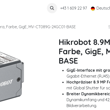
Über uns
+43 1 609 22 97
Deutsc
era, Farbe, GigE, MV-CT089G-24GC01-BASE
Hikrobot 8.9
Farbe, GigE,
BASE
GigE-Interface mit gr
Gigabit-Ethernet (RJ45)
Hochpräziser 8.9 MP 
mit Global Shutter für
Breiter Dynamikbereich
Dynamikumfang und 42,4
Bildverarbeitung.