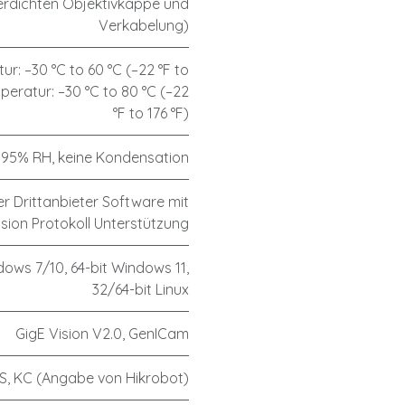
rdichten Objektivkappe und
Verkabelung)
r: –30 °C to 60 °C (–22 °F to
peratur: –30 °C to 80 °C (–22
°F to 176 °F)
 95% RH, keine Kondensation
r Drittanbieter Software mit
ision Protokoll Unterstützung
dows 7/10, 64-bit Windows 11,
32/64-bit Linux
GigE Vision V2.0, GenICam
S, KC (Angabe von Hikrobot)