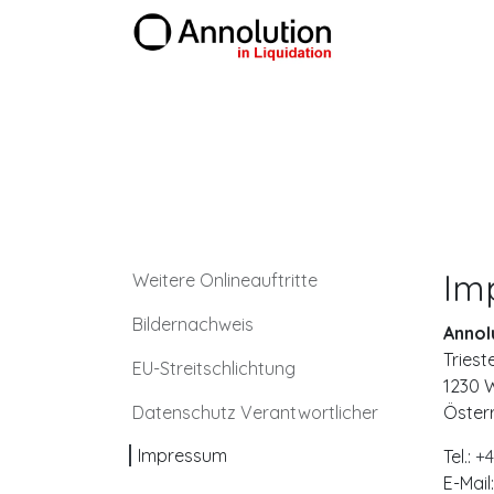
Skip to Content
Products
Im
Weitere Onlineauftritte
Bildernachweis
Annol
Triest
EU-Streitschlichtung
1230 W
Datenschutz Verantwortlicher
Öster
Impressum
Tel.:
+4
E-Mail