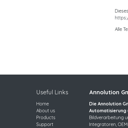
Dieses
https
Alle T
Useful Links
Annolution Gm
Home
Die Annolution Gm
About us
Automatisierung 
Products
Bildverarbeitung 
Support
Integratoren, OEM