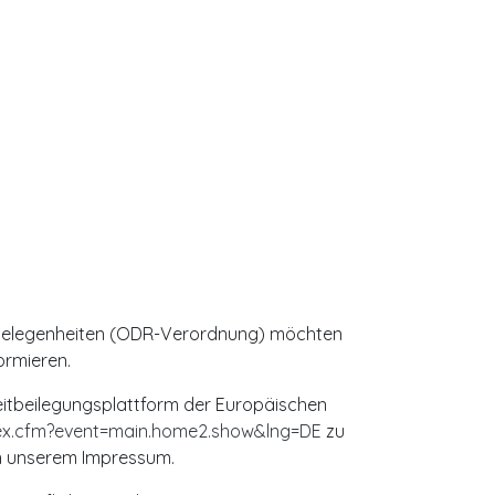
ngelegenheiten (ODR-Verordnung) möchten
ormieren.
eitbeilegungsplattform der Europäischen
ex.cfm?event=main.home2.show&lng=DE
zu
in unserem Impressum.