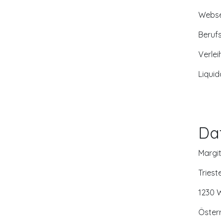
Webse
Berufs
Verlei
Liquid
Da
Margi
Triest
1230 
Öster